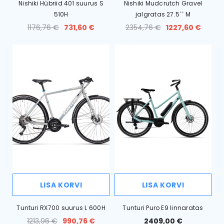
Nishiki Hübriid 401 suurus S
Nishiki Mudcrutch Gravel
510H
jalgratas 27.5`` M
1176,76 €
731,60 €
2354,76 €
1227,60 €
LISA KORVI
LISA KORVI
Tunturi RX700 suurus L 600H
Tunturi Puro E9 linnaratas
1213,96 €
990,76 €
2409,00 €